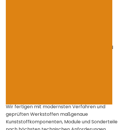
Tischlerei
Wir gestalten Räume, die bestehen. Von der
Planung über die Fertigung bis zur Montage
entstehen Möbel, die auf Funktion, Ästhetik und
Langlebigkeit ausgelegt sind.
Mehr erfahren
Kunststoffverarbeitung
Wir fertigen mit modernsten Verfahren und
geprüften Werkstoffen maßgenaue
Kunststoffkomponenten, Module und Sonderteile
nach höchsten technischen Anforderungen.